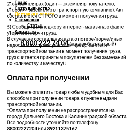
Прайс
2-х экземплярах (один — экземпляр покупателю,
Сотрудничество
второй — экземпляр в транспортную компанию). Акт
Доставка и оплата
составляется СТРОГО в момент получения груза.
О компании
Статьи
5) Сообщить менеджеру интернет-магазина о факте
Контакты
утери или порчи груза.
В случае не составления акта о потере/порче/иных
8 800 222 74 04
(звонок бесплатный)
недостатках груза с участием представителя
транспортной компании в момент получения груза,
груз считается принятым покупателем без замечаний
по количеству и качеству!!
Оплата при получении
Вы можете оплатить товар любым удобным для Вас
способом при получении товара в пункте выдачи
транспортной компании.
*Оплата при получении не распространяется на
города Дальнего Востока и Калининградской области.
Все подробности уточняйте по телефону:
88002227204
или
89211375167