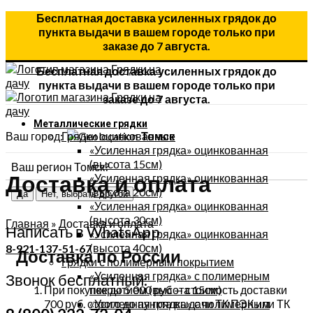
Бесплатная доставка усиленных грядок до
пункта выдачи в вашем городе только при
заказе до 7 августа.
Бесплатная доставка усиленных грядок до
пункта выдачи в вашем городе только при
заказе до 7 августа.
Металлические грядки
Ваш город:
Грядки оцинкованные
Томск
«Усиленная грядка» оцинкованная
(высота 15см)
Ваш регион Томск?
Доставка и оплата
«Усиленная грядка» оцинкованная
(высота 20см)
Да
Нет, выбрать другой
«Усиленная грядка» оцинкованная
(высота 30см)
Главная
»
Доставка и оплата
Написать в WhatsApp
«Усиленная грядка» оцинкованная
(высота 40см)
8-921-137-51-67
Доставка по России
Грядки с полимерным покрытием
«Усиленная грядка» с полимерным
Звонок бесплатный:
При покупке до 5 000 руб — стоимость доставки
покрытием (высота 15см)
700 руб. строго до пункта выдачи ТК ПЭК или ТК
«Усиленная грядка» с полимерным