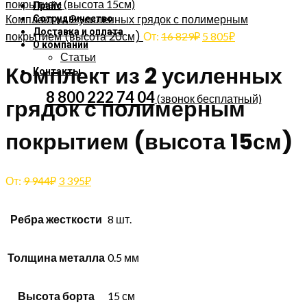
Прайс
Комплект из 2 усиленных грядок с полимерным
Сотрудничество
Доставка и оплата
покрытием (высота 20см)
От:
16 829
₽
5 805
₽
О компании
Статьи
Комплект из 2 усиленных
Контакты
8 800 222 74 04
(звонок бесплатный)
грядок с полимерным
покрытием (высота 15см)
От:
9 944
₽
3 395
₽
Ребра жесткости
8 шт.
Толщина металла
0.5 мм
Высота борта
15 см