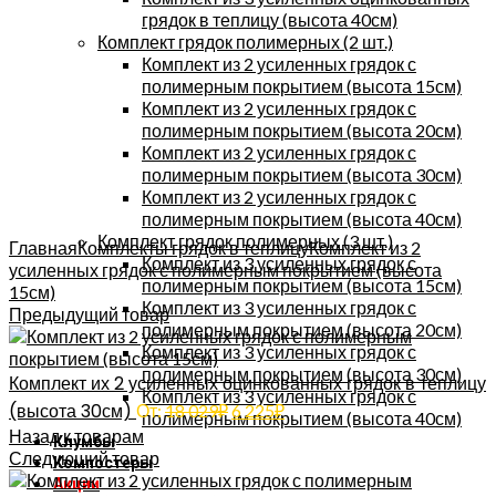
грядок в теплицу (высота 40см)
Комплект грядок полимерных (2 шт.)
Комплект из 2 усиленных грядок с
полимерным покрытием (высота 15см)
Комплект из 2 усиленных грядок с
полимерным покрытием (высота 20см)
Комплект из 2 усиленных грядок с
полимерным покрытием (высота 30см)
Комплект из 2 усиленных грядок с
полимерным покрытием (высота 40см)
Увеличить
Комплект грядок полимерных (3 шт.)
Главная
Комплекты грядок в теплицу
Комплект из 2
Комплект из 3 усиленных грядок с
усиленных грядок с полимерным покрытием (высота
полимерным покрытием (высота 15см)
15см)
Комплект из 3 усиленных грядок с
Предыдущий товар
полимерным покрытием (высота 20см)
Комплект из 3 усиленных грядок с
полимерным покрытием (высота 30см)
Комплект их 2 усиленных оцинкованных грядок в теплицу
Комплект из 3 усиленных грядок с
(высота 30см)
От:
18 029
₽
6 225
₽
полимерным покрытием (высота 40см)
Назад к товарам
Клумбы
Следующий товар
Компостеры
Акции