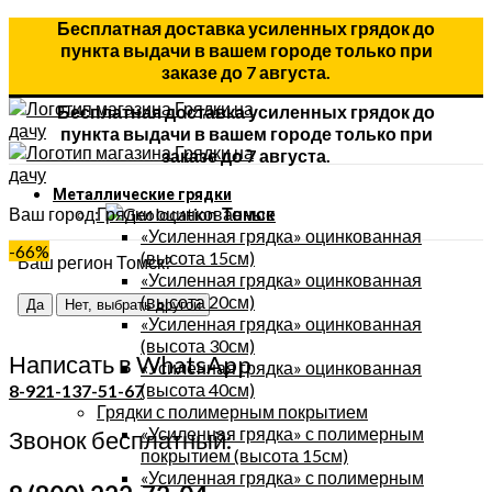
Бесплатная доставка усиленных грядок до
пункта выдачи в вашем городе только при
заказе до 7 августа.
Бесплатная доставка усиленных грядок до
пункта выдачи в вашем городе только при
заказе до 7 августа.
Металлические грядки
Ваш город:
Грядки оцинкованные
Томск
«Усиленная грядка» оцинкованная
-66%
(высота 15см)
Ваш регион Томск?
«Усиленная грядка» оцинкованная
(высота 20см)
Да
Нет, выбрать другой
«Усиленная грядка» оцинкованная
(высота 30см)
Написать в WhatsApp
«Усиленная грядка» оцинкованная
(высота 40см)
8-921-137-51-67
Грядки с полимерным покрытием
«Усиленная грядка» с полимерным
Звонок бесплатный:
покрытием (высота 15см)
«Усиленная грядка» с полимерным