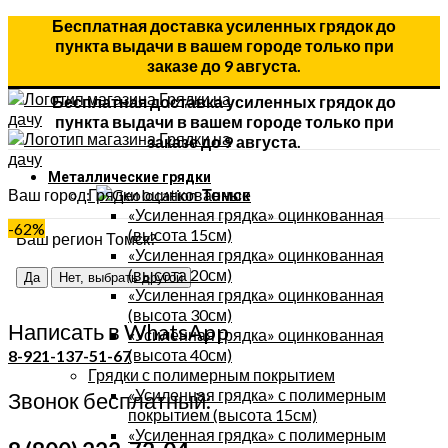
Бесплатная доставка усиленных грядок до
пункта выдачи в вашем городе только при
заказе до 9 августа.
Бесплатная доставка усиленных грядок до
пункта выдачи в вашем городе только при
заказе до 9 августа.
Металлические грядки
Ваш город:
Грядки оцинкованные
Томск
«Усиленная грядка» оцинкованная
-62%
(высота 15см)
Ваш регион Томск?
«Усиленная грядка» оцинкованная
(высота 20см)
Да
Нет, выбрать другой
«Усиленная грядка» оцинкованная
(высота 30см)
Написать в WhatsApp
«Усиленная грядка» оцинкованная
(высота 40см)
8-921-137-51-67
Грядки с полимерным покрытием
«Усиленная грядка» с полимерным
Звонок бесплатный:
покрытием (высота 15см)
«Усиленная грядка» с полимерным