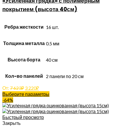
«Усиленная грядка» с полимерным
покрытием (высота 40см)
Ребра жесткости
16 шт.
Толщина металла
0.5 мм
Высота борта
40 см
Кол-во панелей
2 панели по 20 см
От:
7 623
₽
3 220
₽
Выберите параметры
-64%
Быстрый просмотр
Закрыть