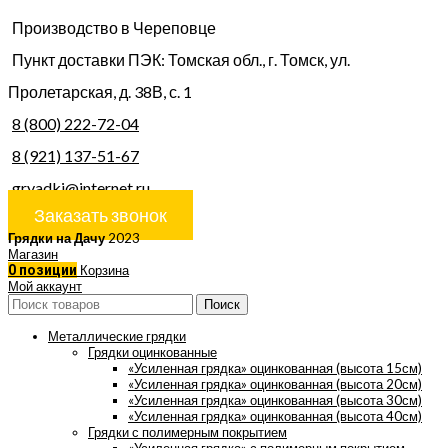
Производство в Череповце
Пункт доставки ПЭК: Томская обл., г. Томск, ул.
Пролетарская, д. 38В, с. 1
8 (800) 222-72-04
8 (921) 137-51-67
gryadki@internet.ru
Заказать звонок
Грядки на Дачу
2023
Магазин
0
позиции
Корзина
Мой аккаунт
Поиск
Металлические грядки
Грядки оцинкованные
«Усиленная грядка» оцинкованная (высота 15см)
«Усиленная грядка» оцинкованная (высота 20см)
«Усиленная грядка» оцинкованная (высота 30см)
«Усиленная грядка» оцинкованная (высота 40см)
Грядки с полимерным покрытием