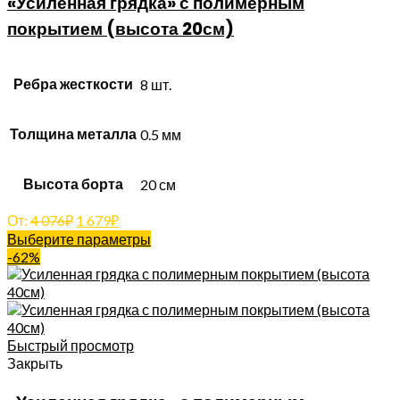
«Усиленная грядка» с полимерным
покрытием (высота 20см)
Ребра жесткости
8 шт.
Толщина металла
0.5 мм
Высота борта
20 см
От:
4 076
₽
1 679
₽
Выберите параметры
-62%
Быстрый просмотр
Закрыть