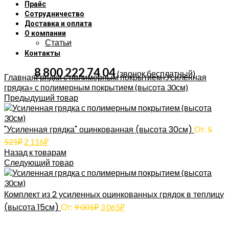
Прайс
Сотрудничество
Доставка и оплата
О компании
Статьи
Контакты
Увеличить
8 800 222 74 04
(звонок бесплатный)
Главная
Грядки с полимерным покрытием
«Усиленная
грядка» с полимерным покрытием (высота 30см)
Предыдущий товар
"Усиленная грядка" оцинкованная (высота 30см)
От:
5
521
₽
2 116
₽
Назад к товарам
Следующий товар
Комплект из 2 усиленных оцинкованных грядок в теплицу
(высота 15см)
От:
9 001
₽
3 065
₽